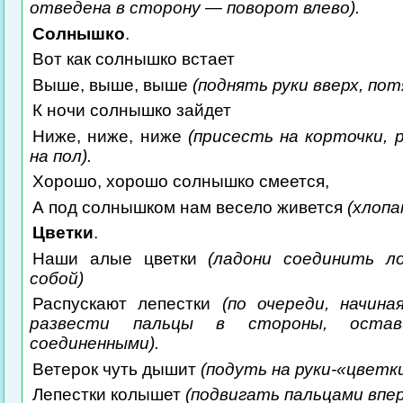
отведена в сторону — поворот влево).
Солнышко
.
Вот как солнышко встает
Выше, выше, выше
(поднять руки вверх, пот
К ночи солнышко зайдет
Ниже, ниже, ниже
(присесть на корточки, 
на пол).
Хорошо, хорошо солнышко смеется,
А под солнышком нам весело живется
(хлопа
Цветки
.
Наши алые цветки
(ладони соединить л
собой)
Распускают лепестки
(по очереди, начина
развести пальцы в стороны, остав
соединенными).
Ветерок чуть дышит
(подуть на руки-«цветки
Лепестки колышет
(подвигать пальцами впер