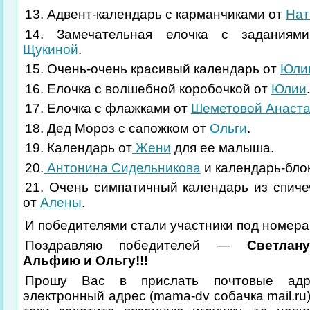
13. Адвент-календарь с карманчиками от
Нат
14. Замечательная елочка с задания
Щукиной
.
15. Очень-очень красивый календарь от
Юли
16. Елочка с волшебной коробочкой от
Юлии
.
17. Елочка с флажками от
Шеметовой Анаста
18. Дед Мороз с сапожком от
Ольги
.
19. Календарь от
Жени
для ее малыша.
20.
Антонина Сидельникова
и календарь-блок
21. Очень симпатичный календарь из спиче
от
Алены
.
И победителями стали участники под номера
Поздравляю победителей —
Светлан
Альфию и Ольгу!!!
Прошу Вас в прислать почтовые ад
электронный адрес (mama-dv собачка mail.ru)