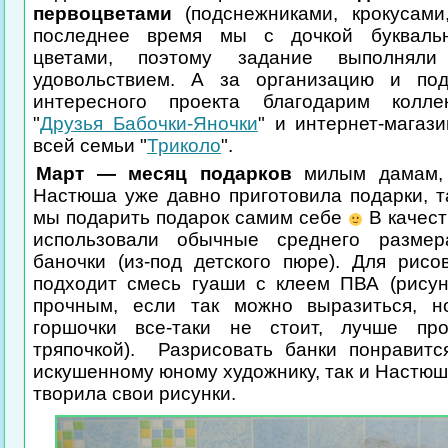
первоцветами
(подснежниками, крокусами
последнее время мы с дочкой буквальн
цветами, поэтому задание выполнял
удовольствием. А за организацию и под
интересного проекта благодарим колле
"
Друзья Бабочки-Яночки
" и интернет-магаз
всей семьи "
Триколо
".
Март — месяц подарков
милым дамам, 
Настюша уже давно приготовила подарки, т
мы подарить подарок самим себе
В качест
использовали обычные среднего размер
баночки (из-под детского пюре). Для рисо
подходит смесь гуаши с клеем ПВА (рисун
прочным, если так можно выразиться, н
горшочки все-таки не стоит, лучше про
тряпочкой). Разрисовать банки понравит
искушенному юному художнику, так и Настюш
творила свои рисунки.